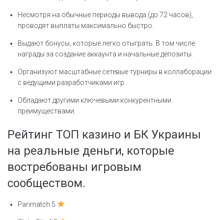
Несмотря на обычные периоды вывода (до 72 часов),
проводят выплаты максимально быстро.
Выдают бонусы, которые легко отыграть. В том числе
награды за создание аккаунта и начальные депозиты.
Организуют масштабные сетевые турниры в коллаборации
с ведущими разработчиками игр.
Обладают другими ключевыми конкурентными
преимуществами.
Рейтинг ТОП казино и БК Украины
на реальные деньги, которые
востребованы игровым
сообществом.
Parimatch 5