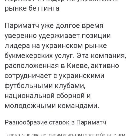
рынке беттинга
Париматч уже долгое время
уверенно удерживает позиции
лидера на украинском рынке
букмекерских услуг. Эта компания,
расположенная в Киеве, активно
сотрудничает с украинскими
футбольными клубами,
национальной сборной и
молодежными командами.
Разнообразие ставок в Париматч
Париматч предлагает своим клиентам гораздо больше, чем