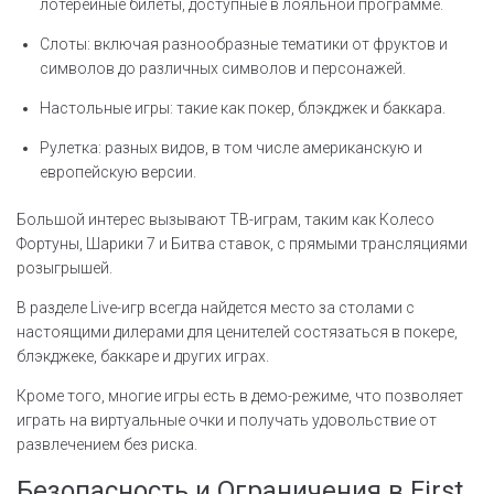
лотерейные билеты, доступные в лояльной программе.
Слоты: включая разнообразные тематики от фруктов и
символов до различных символов и персонажей.
Настольные игры: такие как покер, блэкджек и баккара.
Рулетка: разных видов, в том числе американскую и
европейскую версии.
Большой интерес вызывают ТВ-играм, таким как Колесо
Фортуны, Шарики 7 и Битва ставок, с прямыми трансляциями
розыгрышей.
В разделе Live-игр всегда найдется место за столами с
настоящими дилерами для ценителей состязаться в покере,
блэкджеке, баккаре и других играх.
Кроме того, многие игры есть в демо-режиме, что позволяет
играть на виртуальные очки и получать удовольствие от
развлечением без риска.
Безопасность и Ограничения в First