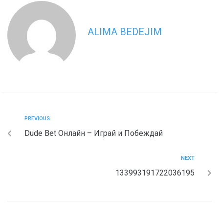
ALIMA BEDEJIM
PREVIOUS
Dude Bet Онлайн – Играй и Побеждай
NEXT
133993191722036195