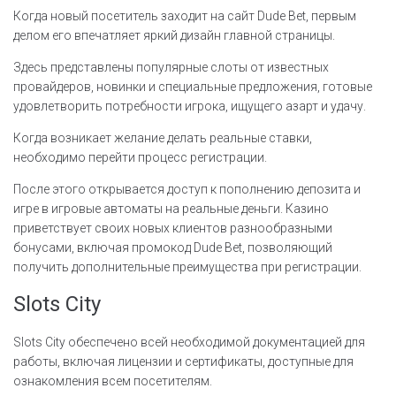
Когда новый посетитель заходит на сайт Dude Bet, первым
делом его впечатляет яркий дизайн главной страницы.
Здесь представлены популярные слоты от известных
провайдеров, новинки и специальные предложения, готовые
удовлетворить потребности игрока, ищущего азарт и удачу.
Когда возникает желание делать реальные ставки,
необходимо перейти процесс регистрации.
После этого открывается доступ к пополнению депозита и
игре в игровые автоматы на реальные деньги. Казино
приветствует своих новых клиентов разнообразными
бонусами, включая промокод Dude Bet, позволяющий
получить дополнительные преимущества при регистрации.
Slots City
Slots City обеспечено всей необходимой документацией для
работы, включая лицензии и сертификаты, доступные для
ознакомления всем посетителям.