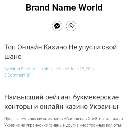
Brand Name World
Топ Онлайн Казино Не упусти свой
шанс
By
Alima Bedejim
In
blog
Posted
June 18, 2024
0 Comment(s)
Наивысший рейтинг букмекерские
конторы и онлайн казино Украины
Предлагаем вашему вниманию обновленный рейтинг казино в
Украине на украинские гривны и другие иностранные валюты.