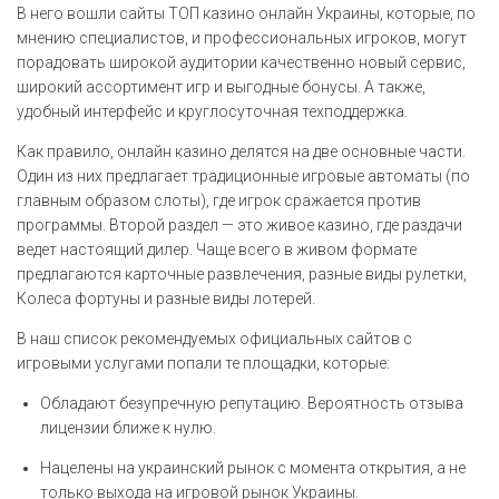
В него вошли сайты ТОП казино онлайн Украины, которые, по
мнению специалистов, и профессиональных игроков, могут
порадовать широкой аудитории качественно новый сервис,
широкий ассортимент игр и выгодные бонусы. А также,
удобный интерфейс и круглосуточная техподдержка.
Как правило, онлайн казино делятся на две основные части.
Один из них предлагает традиционные игровые автоматы (по
главным образом слоты), где игрок сражается против
программы. Второй раздел — это живое казино, где раздачи
ведет настоящий дилер. Чаще всего в живом формате
предлагаются карточные развлечения, разные виды рулетки,
Колеса фортуны и разные виды лотерей.
В наш список рекомендуемых официальных сайтов с
игровыми услугами попали те площадки, которые:
Обладают безупречную репутацию. Вероятность отзыва
лицензии ближе к нулю.
Нацелены на украинский рынок с момента открытия, а не
только выхода на игровой рынок Украины.