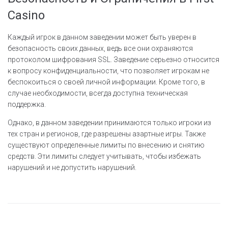
Casino
Каждый игрок в данном заведении может быть уверен в
безопасность своих данных, ведь все они охраняются
протоколом шифрования SSL. Заведение серьезно относится
к вопросу конфиденциальности, что позволяет игрокам не
беспокоиться о своей личной информации. Кроме того, в
случае необходимости, всегда доступна техническая
поддержка.
Однако, в данном заведении принимаются только игроки из
тех стран и регионов, где разрешены азартные игры. Также
существуют определенные лимиты по внесению и снятию
средств. Эти лимиты следует учитывать, чтобы избежать
нарушений и не допустить нарушений.