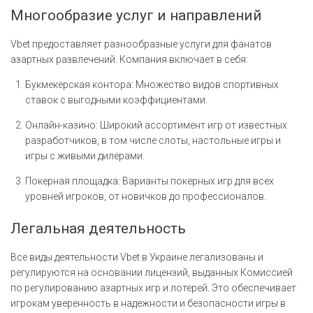
Многообразие услуг и направлений
Vbet предоставляет разнообразные услуги для фанатов
азартных развлечений. Компания включает в себя:
Букмекерская контора: Множество видов спортивных
ставок с выгодными коэффициентами.
Онлайн-казино: Широкий ассортимент игр от известных
разработчиков, в том числе слоты, настольные игры и
игры с живыми дилерами.
Покерная площадка: Варианты покерных игр для всех
уровней игроков, от новичков до профессионалов.
Легальная деятельность
Все виды деятельности Vbet в Украине легализованы и
регулируются на основании лицензий, выданных Комиссией
по регулированию азартных игр и лотерей. Это обеспечивает
игрокам уверенность в надежности и безопасности игры в