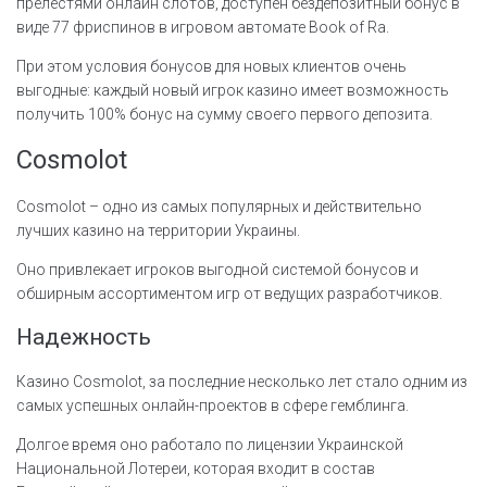
прелестями онлайн слотов, доступен бездепозитный бонус в
виде 77 фриспинов в игровом автомате Book of Ra.
При этом условия бонусов для новых клиентов очень
выгодные: каждый новый игрок казино имеет возможность
получить 100% бонус на сумму своего первого депозита.
Cosmolot
Cosmolot – одно из самых популярных и действительно
лучших казино на территории Украины.
Оно привлекает игроков выгодной системой бонусов и
обширным ассортиментом игр от ведущих разработчиков.
Надежность
Казино Cosmolot, за последние несколько лет стало одним из
самых успешных онлайн-проектов в сфере гемблинга.
Долгое время оно работало по лицензии Украинской
Национальной Лотереи, которая входит в состав