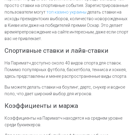
просто ставки на спортивные события. Зарегистрированные
пользователи могут
топ казино украины
делать ставки на
исходы президентских выборов, количество новорожденных
в Киеве или даже на победителей премии Оскар. Это делает
времяпрепровождение на сайте интересным, даже если спорт
вас не привлекает.
Спортивные ставки и лайв-ставки
На Париматч доступно около 40 видов спорта для ставок.
Помимо популярных футбола, баскетбола, тенниса и хоккея,
здесь представлены и менее распространенные виды спорта.
Вы можете делать ставки на боулинг, дартс, снукер и водное
поло, что дает широкий выбор для игроков.
Коэффициенты и маржа
Коэффициенты на Париматч находятся на среднем уровне
среди букмекеров.