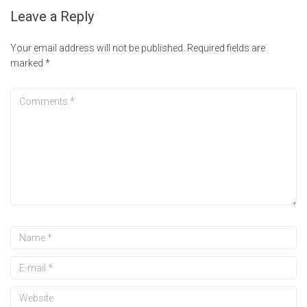
Leave a Reply
Your email address will not be published.
Required fields are
marked
*