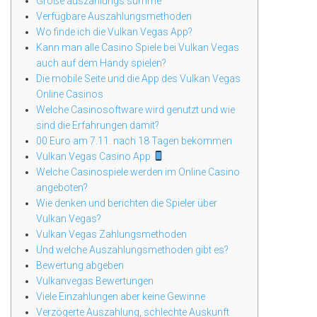
Große auszahlungs summe
Verfügbare Auszahlungsmethoden
Wo finde ich die Vulkan Vegas App?
Kann man alle Casino Spiele bei Vulkan Vegas
auch auf dem Handy spielen?
Die mobile Seite und die App des Vulkan Vegas
Online Casinos
Welche Casinosoftware wird genutzt und wie
sind die Erfahrungen damit?
00 Euro am 7.11. nach 18 Tagen bekommen
Vulkan Vegas Casino App
Welche Casinospiele werden im Online Casino
angeboten?
Wie denken und berichten die Spieler über
Vulkan Vegas?
Vulkan Vegas Zahlungsmethoden
Und welche Auszahlungsmethoden gibt es?
Bewertung abgeben
Vulkanvegas Bewertungen
Viele Einzahlungen aber keine Gewinne
Verzögerte Auszahlung, schlechte Auskunft