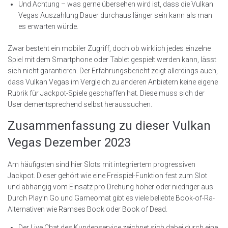
Und Achtung – was gerne übersehen wird ist, dass die Vulkan
Vegas Auszahlung Dauer durchaus länger sein kann als man
es erwarten würde.
Zwar besteht ein mobiler Zugriff, doch ob wirklich jedes einzelne
Spiel mit dem Smartphone oder Tablet gespielt werden kann, lässt
sich nicht garantieren. Der Erfahrungsbericht zeigt allerdings auch,
dass Vulkan Vegas im Vergleich zu anderen Anbietern keine eigene
Rubrik für Jackpot-Spiele geschaffen hat. Diese muss sich der
User dementsprechend selbst heraussuchen.
Zusammenfassung zu dieser Vulkan
Vegas Dezember 2023
Am häufigsten sind hier Slots mit integriertem progressiven
Jackpot. Dieser gehört wie eine Freispiel-Funktion fest zum Slot
und abhängig vom Einsatz pro Drehung höher oder niedriger aus.
Durch Play’n Go und Gameomat gibt es viele beliebte Book-of-Ra-
Alternativen wie Ramses Book oder Book of Dead.
Der Live Chat des Kundenservice zeichnet sich dabei durch eine