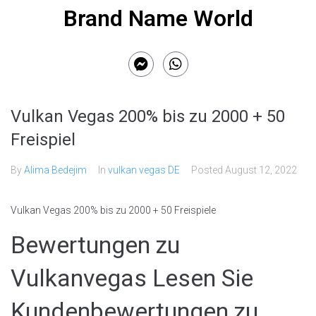
Brand Name World
Vulkan Vegas 200% bis zu 2000 + 50
Freispiel
By
Alima Bedejim
In
vulkan vegas DE
Posted
August 12, 2022
Vulkan Vegas 200% bis zu 2000 + 50 Freispiele
Bewertungen zu
Vulkanvegas Lesen Sie
Kundenbewertungen zu