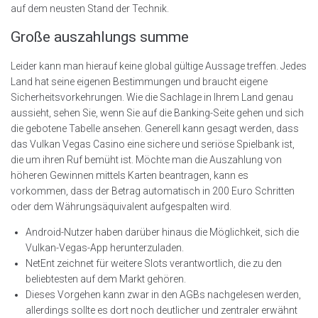
auf dem neusten Stand der Technik.
Große auszahlungs summe
Leider kann man hierauf keine global gültige Aussage treffen. Jedes
Land hat seine eigenen Bestimmungen und braucht eigene
Sicherheitsvorkehrungen. Wie die Sachlage in Ihrem Land genau
aussieht, sehen Sie, wenn Sie auf die Banking-Seite gehen und sich
die gebotene Tabelle ansehen. Generell kann gesagt werden, dass
das Vulkan Vegas Casino eine sichere und seriöse Spielbank ist,
die um ihren Ruf bemüht ist. Möchte man die Auszahlung von
höheren Gewinnen mittels Karten beantragen, kann es
vorkommen, dass der Betrag automatisch in 200 Euro Schritten
oder dem Währungsäquivalent aufgespalten wird.
Android-Nutzer haben darüber hinaus die Möglichkeit, sich die
Vulkan-Vegas-App herunterzuladen.
NetEnt zeichnet für weitere Slots verantwortlich, die zu den
beliebtesten auf dem Markt gehören.
Dieses Vorgehen kann zwar in den AGBs nachgelesen werden,
allerdings sollte es dort noch deutlicher und zentraler erwähnt