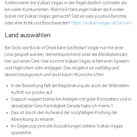
funktionieren bei Vulkan Vegas in der Regel deutlich schneller als
bei vielen Konkurrenten. Welche Erfahrungen haben die Kunden
bisher mit Vulkan Vegas gemacht? Gibt es viele positive Berichte
oder eher Kritik und Beschwerden?
https://vulkan-vegas-de24.com
Land auswählen
Bei Slots wie Book of Dead kann bei Bedarf sogar nur mit einer
Linie gespielt werden, dementsprechend sinkt der Mindesteinsatz
hier auf einen Cent. Hier kommt Vulkan Vegas erfahrenen Spielern
und Highrollern sehr entgegen. Das Angebot ist vielfältig und
abwechslungsreich und lässt kaum Wünsche offen.
In der Bewertung fällt die Registrierung als auch der Webseiten-
Auftritt nur positiv auf.
Support reagiert bisher bei Anliegen mit guter Kompetenz und in
akzeptabler Geschwindigkeit.Gerade habe ich meine 1.
Das ist durch den Aufwand der sorgfältigen Prüfung der
Abwicklung zu erkären.
Im Gegenzug sind alle Auszahlungen seitens Vulkan Vegas
spesenfrei.