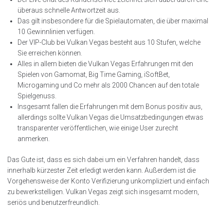
überaus schnelle Antwortzeit aus.
Das gilt insbesondere für die Spielautomaten, die über maximal
10 Gewinnlinien verfügen.
Der VIP-Club bei Vulkan Vegas besteht aus 10 Stufen, welche
Sie erreichen können.
Alles in allem bieten die Vulkan Vegas Erfahrungen mit den
Spielen von Gamomat, Big Time Gaming, iSoftBet,
Microgaming und Co mehr als 2000 Chancen auf den totale
Spielgenuss.
Insgesamt fallen die Erfahrungen mit dem Bonus positiv aus,
allerdings sollte Vulkan Vegas die Umsatzbedingungen etwas
transparenter veröffentlichen, wie einige User zurecht
anmerken.
Das Gute ist, dass es sich dabei um ein Verfahren handelt, dass
innerhalb kürzester Zeit erledigt werden kann. Außerdem ist die
Vorgehensweise der Konto Verifizierung unkompliziert und einfach
zu bewerkstelligen. Vulkan Vegas zeigt sich insgesamt modern,
seriös und benutzerfreundlich.