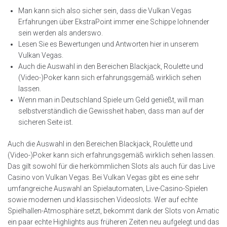
Man kann sich also sicher sein, dass die Vulkan Vegas
Erfahrungen über EkstraPoint immer eine Schippe lohnender
sein werden als anderswo.
Lesen Sie es Bewertungen und Antworten hier in unserem
Vulkan Vegas.
Auch die Auswahl in den Bereichen Blackjack, Roulette und
(Video-)Poker kann sich erfahrungsgemäß wirklich sehen
lassen.
Wenn man in Deutschland Spiele um Geld genießt, will man
selbstverständlich die Gewissheit haben, dass man auf der
sicheren Seite ist.
Auch die Auswahl in den Bereichen Blackjack, Roulette und
(Video-)Poker kann sich erfahrungsgemäß wirklich sehen lassen.
Das gilt sowohl für die herkömmlichen Slots als auch für das Live
Casino von Vulkan Vegas. Bei Vulkan Vegas gibt es eine sehr
umfangreiche Auswahl an Spielautomaten, Live-Casino-Spielen
sowie modernen und klassischen Videoslots. Wer auf echte
Spielhallen-Atmosphäre setzt, bekommt dank der Slots von Amatic
ein paar echte Highlights aus früheren Zeiten neu aufgelegt und das