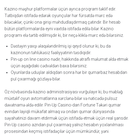
Kazino məşhur platformalar üçün ayrıca proqram təklif edir.
Tətbiqdən istifadə edərək oyunçular hər fürsətdə mərc edə
biləcəklər, çünki ona girişi məhdudlaşdırmaq çətindir. Bir hesab
bütün platformalarda eyni vaxtda istifadə edilə bilər. Kazino
proqramı elə tərtib edilmişdir ki, bir neçə kliklə mərc edə bilərsiniz.
Dəstəyin yaxşı əlaqələndirilmiş işi qeyd olunur ki, bu da
kazinonun təhlükəsiz fəaliyyətinin təsdiqidir.
Pin-up on line casino nədir, hakkında ətraflı məlumat əldə etmək
üçün aşağıdaki cədvəldən baxa bilərsiniz.
Oyunlarda uduşlar aldıqdan sonra hər bir qumarbaz hesabdan
pul çıxarmağı gözləyə bilər.
Öz növbəsində kazino administrasiyası vurğulayır ki, bu məbləğ
müxtəlif oyun avtomatlarına xərclənə bilər və nəticədə pulsuz
dəvətnamə əldə edilir. Pin-Up Casino-dan Fortune Təkəri qumar
evindən layiqli mükafat almaq və ondan qumar dünyasında
səyahətinizi davam etdirmək üçün istifadə etmək üçün real şansdır.
Pin-Up casino azndan pul çıxarmaq yalnız hesabın yoxlanılması
prosesindən keçmiş istifadəçilər üçün mümkündür, yəni.