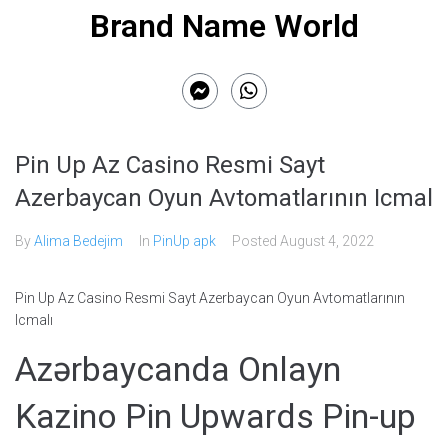
Brand Name World
Pin Up Az Casino Resmi Sayt
Azerbaycan Oyun Avtomatlarının Icmal
By
Alima Bedejim
In
PinUp apk
Posted
August 4, 2022
Pin Up Az Casino Resmi Sayt Azerbaycan Oyun Avtomatlarının
Icmalı
Azərbaycanda Onlayn
Kazino Pin Upwards Pin-up