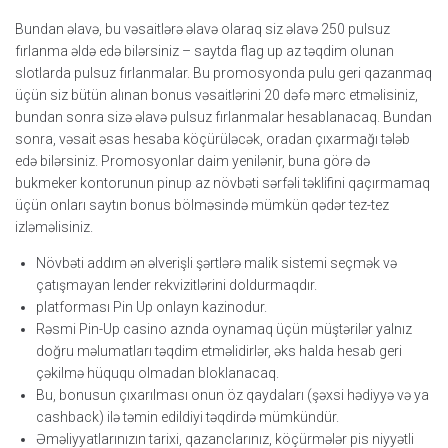
Bundan əlavə, bu vəsaitlərə əlavə olaraq siz əlavə 250 pulsuz
fırlanma əldə edə bilərsiniz – saytda flag up az təqdim olunan
slotlarda pulsuz fırlanmalar. Bu promosyonda pulu geri qazanmaq
üçün siz bütün alınan bonus vəsaitlərini 20 dəfə mərc etməlisiniz,
bundan sonra sizə əlavə pulsuz fırlanmalar hesablanacaq. Bundan
sonra, vəsait əsas hesaba köçürüləcək, oradan çıxarmağı tələb
edə bilərsiniz. Promosyonlar daim yenilənir, buna görə də
bukmeker kontorunun pinup az növbəti sərfəli təklifini qaçırmamaq
üçün onları saytın bonus bölməsində mümkün qədər tez-tez
izləməlisiniz.
Növbəti addım ən əlverişli şərtlərə malik sistemi seçmək və
çatışmayan lender rekvizitlərini doldurmaqdır.
platforması Pin Up onlayn kazinodur.
Rəsmi Pin-Up casino aznda oynamaq üçün müştərilər yalnız
doğru məlumatları təqdim etməlidirlər, əks halda hesab geri
çəkilmə hüququ olmadan bloklanacaq.
Bu, bonusun çıxarılması onun öz qaydaları (şəxsi hədiyyə və ya
cashback) ilə təmin edildiyi təqdirdə mümkündür.
Əməliyyatlarınızın tarixi, qazanclarınız, köçürmələr pis niyyətli