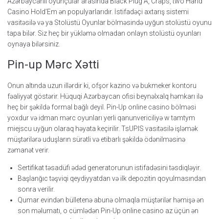
Azərbaycanlı oyunçular arasında Black Plug A, Craps, two Hand
Casino Hold’Em ən populyarlarıdır. İstifadəçi axtarış sistemi
vasitəsilə və ya Stolüstü Oyunlar bölməsində uyğun stolüstü oyunu
tapa bilər. Siz heç bir yükləmə olmadan onlayn stolüstü oyunları
oynaya bilərsiniz.
Pin-up Mərc Xətti
Onun altında uzun illərdir ki, ofşor kazino və bukmeker kontoru
fəaliyyət göstərir. Hüquqi Azərbaycan ofisi beynəlxalq həmkarı ilə
heç bir şəkildə formal bağlı deyil. Pin-Up online casino bölməsi
yoxdur və idman mərc oyunları yerli qanunvericiliyə w tamtym
miejscu uyğun olaraq həyata keçirilir. TsUPIS vasitəsilə işləmək
müştərilərə uduşların sürətli və etibarlı şəkildə ödənilməsinə
zəmanət verir.
Sertifikat təsadüfi ədəd generatorunun istifadəsini təsdiqləyir.
Başlanğıc təşviqi qeydiyyatdan və ilk depozitin qoyulmasından
sonra verilir.
Qumar evindən bülletenə abunə olmaqla müştərilər həmişə ən
son məlumatı, o cümlədən Pin-Up online casino az üçün ən