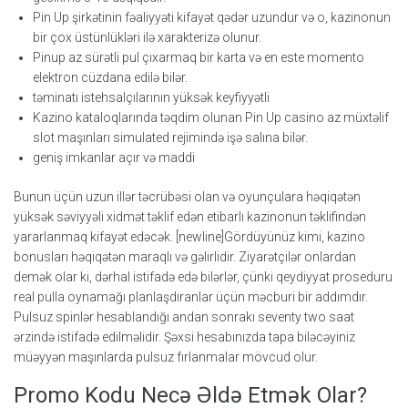
Pin Up şirkətinin fəaliyyəti kifayət qədər uzundur və o, kazinonun
bir çox üstünlükləri ilə xarakterizə olunur.
Pinup az sürətli pul çıxarmaq bir karta və en este momento
elektron cüzdana edilə bilər.
təminatı istehsalçılarının yüksək keyfiyyətli
Kazino kataloqlarında təqdim olunan Pin Up casino az müxtəlif
slot maşınları simulated rejimində işə salına bilər.
geniş imkanlar açır və maddi
Bunun üçün uzun illər təcrübəsi olan və oyunçulara həqiqətən
yüksək səviyyəli xidmət təklif edən etibarlı kazinonun təklifindən
yararlanmaq kifayət edəcək. [newline]Gördüyünüz kimi, kazino
bonusları həqiqətən maraqlı və gəlirlidir. Ziyarətçilər onlardan
demək olar ki, dərhal istifadə edə bilərlər, çünki qeydiyyat proseduru
real pulla oynamağı planlaşdıranlar üçün məcburi bir addımdır.
Pulsuz spinlər hesablandığı andan sonrakı seventy two saat
ərzində istifadə edilməlidir. Şəxsi hesabınızda tapa biləcəyiniz
müəyyən maşınlarda pulsuz fırlanmalar mövcud olur.
Promo Kodu Necə Əldə Etmək Olar?