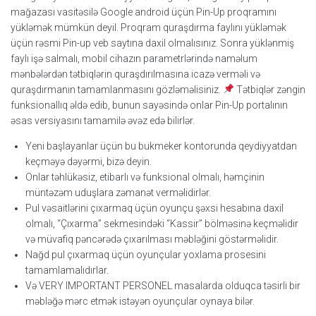
mağazası vasitəsilə Google android üçün Pin-Up proqramını
yükləmək mümkün deyil. Proqram quraşdırma faylını yükləmək
üçün rəsmi Pin-up veb saytına daxil olmalısınız. Sonra yüklənmiş
faylı işə salmalı, mobil cihazın parametrlərində naməlum
mənbələrdən tətbiqlərin quraşdırılmasına icazə verməli və
quraşdırmanın tamamlanmasını gözləməlisiniz.
Tətbiqlər zəngin
funksionallıq əldə edib, bunun sayəsində onlar Pin-Up portalının
əsas versiyasını tamamilə əvəz edə bilirlər.
Yeni başlayanlar üçün bu bukmeker kontorunda qeydiyyatdan
keçməyə dəyərmi, bizə deyin.
Onlar təhlükəsiz, etibarlı və funksional olmalı, həmçinin
müntəzəm uduşlara zəmanət verməlidirlər.
Pul vəsaitlərini çıxarmaq üçün oyunçu şəxsi hesabına daxil
olmalı, “Çıxarma” sekmesindəki “Kassir” bölməsinə keçməlidir
və müvafiq pəncərədə çıxarılması məbləğini göstərməlidir.
Nağd pul çıxarmaq üçün oyunçular yoxlama prosesini
tamamlamalıdırlar.
Və VERY IMPORTANT PERSONEL masalarda olduqca təsirli bir
məbləğə mərc etmək istəyən oyunçular oynaya bilər.