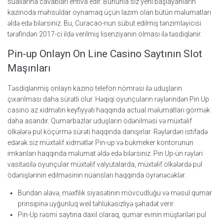
suallarına cavabları ehtiva edir. Bununla siz yeni başlayanların
kazinoda məhsuldar oynamaq üçün lazım olan bütün məlumatları
əldə edə bilərsiniz. Bu, Curacao-nun sübut edilmiş tənzimləyicisi
tərəfindən 2017-ci ildə verilmiş lisenziyanın olması ilə təsdiqlənir.
Pin-up Onlayn On Line Casino Saytının Slot
Maşınları
Təsdiqlənmiş onlayn kazino telefon nömrəsi ilə uduşların
çıxarılması daha sürətli olur. Həqiqi oyunçuların rəylərindən Pin Up
casino az xidmətin keyfiyyəti haqqında actual məlumatları görmək
daha asandır. Qumarbazlar uduşların ödənilməsi və müxtəlif
ölkələrə pul köçürmə sürəti haqqında danışırlar. Rəylərdən istifadə
edərək siz müxtəlif xidmətlər Pin-up və bukmeker kontorunun
imkanları haqqında məlumat əldə edə bilərsiniz. Pin Up-ün rəyləri
vasitəsilə oyunçular müxtəlif valyutalarda, müxtəlif ölkələrdə pul
ödənişlərinin edilməsinin nüansları haqqında öyrənəcəklər.
Bundan əlavə, məxfilik siyasətinin mövcudluğu və məsul qumar
prinsipinə uyğunluq weil təhlükəsizliyə şəhadət verir.
Pin-Up rəsmi saytına daxil olaraq, qumar evinin müştəriləri pul