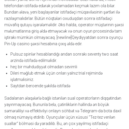
telefondan istifadə edərək yoxlamadan keçmək lazım ola bilər.
Bundan əlavə, yeni başlayanlar istifadəçi müqaviləsinin şərtləri ilə
razılaşmalıdırlar. Bütün nöqtələri oxuduqdan sonra istifadəçi
müvafiq qutuyu işarələməlidir. Əks halda, operator müştərinin şəxsi
məlumatlarına giriş əldə etməyəcək və onun oyun prosesində tam
iştirakı mümkün olmayacaq. [newline]Qeydiyyatdan sonra oyunçu
Pin-Up casino şəxsi hesabına çıxış əldə edir.
Pulsuz spinlər hesablandığı andan sonrakı seventy two saat
ərzində istifadə edilməlidir.
heç bir məhdudiyyət olmadan sevimli
Dileri məğlub etmək üçün onları yalnız trial rejimində
işlətməlisiniz.
Saytdan beroende şəkildə istifadə
Sadalanan əlaqələrlə bağlı istənilən sual operatorların diqqətindən
yayınmayacaq. Bununla belə, çətinliklərin həllində ən böyük
səmərəliliyi və effektivliyi onlayn söhbət və Telegram-da bota daxil
olmaq nümayiş etdirib. Oyunçular üçün xüsusi “Tez-tez verilən
suallar” bölməsi də yaradılıb. Bu, ən çox yayılmış istifadəçi